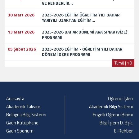
VE REHBERLİK...
30 Mart 2026
2025-2026 EĞİTİM ÖĞRETİM YILI BAHAR
YARIYILI UZAKTAN EĞİTİM...
13 Mart 2026
2025-2026 BAHAR DÖNEMİ ARA SINAV (VİZE)
PROGRAMI
05 Şubat 2026
2025-2026 EĞİTİM - ÖĞRETİM YILI BAHAR
DÖNEMİ DERS PROGRAMI
Tümü | 10
Anasayfa
Öğrenci İşleri
Akademik Takvim
Akademik Bilgi Sistemi
Bologna Bilgi Sistemi
Engelli Öğrenci Birimi
Gaün Kütüphane
Bilgi İşlem D. Bşk.
Gaün Sporium
E-Rehber