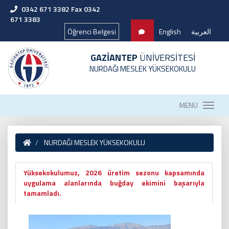
0342 671 3382 Fax 0342
671 3383
Öğrenci Belgesi
English
العربية
GAZİANTEP
ÜNİVERSİTESİ
NURDAĞI MESLEK YÜKSEKOKULU
MENÜ
NURDAĞI MESLEK YÜKSEKOKULU
Yüksekokulumuz, 2026 üretim sezonu kapsamında
uygulama alanlarında buğday ekimini başarıyla
tamamladı.