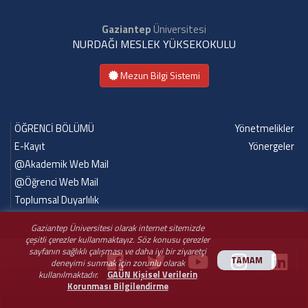
Gaziantep
Üniversitesi
NURDAĞI MESLEK YÜKSEKOKULU
Mezun Bilgi Sistemi
ÖĞRENCİ BÖLÜMÜ
Yönetmelikler
E-Kayıt
Yönergeler
@Akademik Web Mail
@Öğrenci Web Mail
Toplumsal Duyarlılık
Gaziantep Üniversitesi olarak internet sitemizde
çeşitli çerezler kullanmaktayız. Söz konusu çerezler
sayfanın sağlıklı çalışması ve daha iyi bir ziyaretçi
TAMAM
deneyimi sunmak için zorunlu olarak
kullanılmaktadır.
GAÜN Kişisel Verilerin
Korunması Bilgilendirme