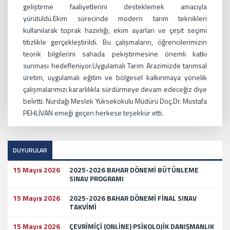
geliştirme faaliyetlerini desteklemek amacıyla
yürütüldü.Ekim sürecinde modern tarım teknikleri
kullanılarak toprak hazırlığı, ekim ayarları ve çeşit seçimi
titizlikle gerçekleştirildi. Bu çalışmaların, öğrencilerimizin
teorik bilgilerini sahada pekiştirmesine önemli katkı
sunması hedefleniyor.Uygulamalı Tarım Arazimizde tarımsal
üretim, uygulamalı eğitim ve bölgesel kalkınmaya yönelik
çalışmalarımızı kararlılıkla sürdürmeye devam edeceğiz diye
belirtti. Nurdağı Meslek Yüksekokulu Müdürü Doç.Dr. Mustafa
PEHLİVAN emeği geçen herkese teşekkür etti.
DUYURULAR
15 Mayıs 2026
2025-2026 BAHAR DÖNEMİ BÜTÜNLEME
SINAV PROGRAMI
15 Mayıs 2026
2025-2026 BAHAR DÖNEMİ FİNAL SINAV
TAKVİMİ
15 Mayıs 2026
ÇEVRİMİÇİ (ONLİNE) PSİKOLOJİK DANIŞMANLIK