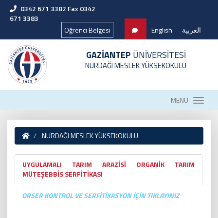
0342 671 3382 Fax 0342
671 3383
Öğrenci Belgesi
English
العربية
GAZİANTEP
ÜNİVERSİTESİ
NURDAĞI MESLEK YÜKSEKOKULU
MENÜ
NURDAĞI MESLEK YÜKSEKOKULU
UYGULAMALI TARIM ARAZİSİ ORGANİK TARIM
MÜTEŞEBBİS SERFİTİKASI
ORSER KONTROL VE SERFİTİKASYON İÇİN TIKLAYINIZ