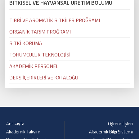
BİTKİSEL VE HAYVANSAL ÜRETİM BÖLÜMÜ
TIBBİ VE AROMATİK BİTKİLER PROĞRAMI
ORGANİK TARIM PROĞRAMI
BİTKİ KORUMA
TOHUMCULUK TEKNOLOJİSİ
AKADEMİK PERSONEL
DERS İÇERİKLERİ VE KATALOĞU
Anasayfa
Öğrenci İşleri
Akademik Takvim
Akademik Bilgi Sistemi