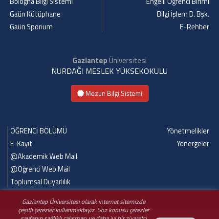
Bologna Bilgi Sistemi
Engelli Öğrenci Birimi
Gaün Kütüphane
Bilgi İşlem D. Bşk.
Gaün Sporium
E-Rehber
Gaziantep
Üniversitesi
NURDAĞI MESLEK YÜKSEKOKULU
Mezun Bilgi Sistemi
ÖĞRENCİ BÖLÜMÜ
Yönetmelikler
E-Kayıt
Yönergeler
@Akademik Web Mail
@Öğrenci Web Mail
Toplumsal Duyarlılık
Gaziantep Üniversitesi olarak internet sitemizde
çeşitli çerezler kullanmaktayız. Söz konusu çerezler
sayfanın sağlıklı çalışması ve daha iyi bir ziyaretçi