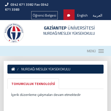
0342 671 3382 Fax 0342
671 3383
Öğrenci Belgesi
English
العربية
GAZİANTEP
ÜNİVERSİTESİ
NURDAĞI MESLEK YÜKSEKOKULU
MENÜ
NURDAĞI MESLEK YÜKSEKOKULU
TOHUMCULUK TEKNOLOJİSİ
İçerik düzenleme çalışmaları devam etmektedir