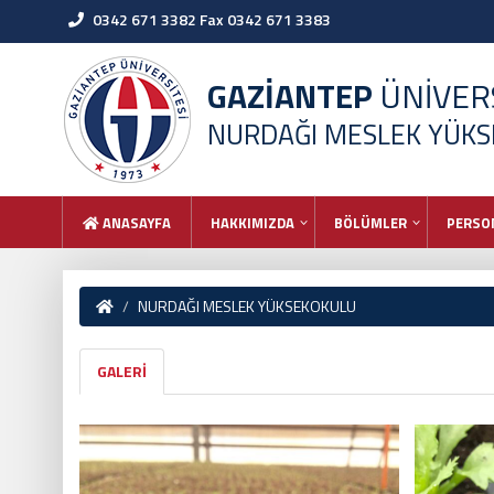
0342 671 3382 Fax 0342 671 3383
GAZİANTEP
ÜNİVERS
NURDAĞI MESLEK YÜK
ANASAYFA
HAKKIMIZDA
BÖLÜMLER
PERSO
NURDAĞI MESLEK YÜKSEKOKULU
GALERİ