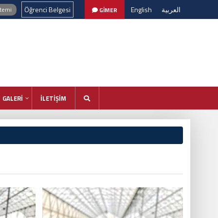
Öğrenci Belgesi
English
العربية
stemi
GİMER
GALERİ
İLETİŞİM