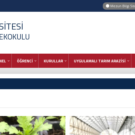
Mezun Bilgi Si
İTESİ
SEKOKULU
NEL
ÖĞRENCİ
KURULLAR
UYGULAMALI TARIM ARAZİSİ