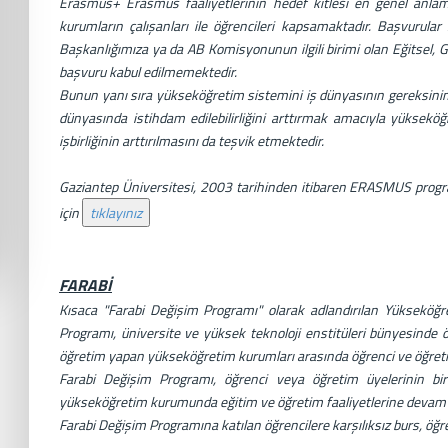
Erasmus+ Erasmus faaliyetlerinin hedef kitlesi en genel anlam
kurumların çalışanları ile öğrencileri kapsamaktadır. Başvurula
Başkanlığımıza ya da AB Komisyonunun ilgili birimi olan Eğitsel, G
başvuru kabul edilmemektedir.
Bunun yanı sıra yükseköğretim sistemini iş dünyasının gereksinim
dünyasında istihdam edilebilirliğini arttırmak amacıyla yükseköğr
işbirliğinin arttırılmasını da teşvik etmektedir.
Gaziantep Üniversitesi, 2003 tarihinden itibaren ERASMUS prog
için
FARABİ
Kısaca "Farabi Değişim Programı" olarak adlandırılan Yükseköğ
Programı, üniversite ve yüksek teknoloji enstitüleri bünyesinde 
öğretim yapan yükseköğretim kurumları arasında öğrenci ve öğreti
Farabi Değişim Programı, öğrenci veya öğretim üyelerinin bir 
yükseköğretim kurumunda eğitim ve öğretim faaliyetlerine devam
Farabi Değişim Programına katılan öğrencilere karşılıksız burs, öğ