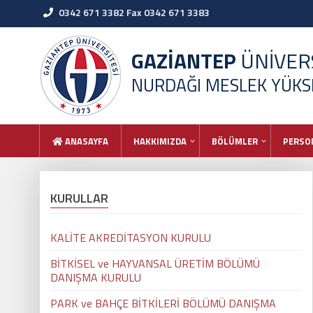
0342 671 3382 Fax 0342 671 3383
GAZİANTEP
ÜNİVERS
NURDAĞI MESLEK YÜK
ANASAYFA
HAKKIMIZDA
BÖLÜMLER
PERSO
KURULLAR
KALİTE AKREDİTASYON KURULU
BİTKİSEL ve HAYVANSAL ÜRETİM BÖLÜMÜ
DANIŞMA KURULU
PARK ve BAHÇE BİTKİLERİ BÖLÜMÜ DANIŞMA