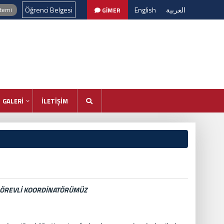
Öğrenci Belgesi
English
العربية
stemi
GİMER
GALERİ
İLETİŞİM
GÖREVLİ KOORDİNATÖRÜMÜZ