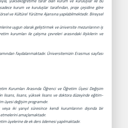
ıyla, yükseköğretime taraf olan kurum ve kuruluşlar ile bu
r sadece kurum ve kuruluşlar tarafından, proje çeşidine göre
örsel ve Kültürel Yürütme Ajansına yapılabilmektedir. Bireysel
lerine uygun olarak geliştirmek ve üniversite mezunlarının iş
etim kurumları ile çalışma çevreleri arasındaki ilişkilerin ve
ramından faydalanmaktadır. Üniversitemizin Erasmus sayfası
retim Kurumları Arasında Öğrenci ve Öğretim Üyesi Değişim
ön lisans, lisans, yüksek lisans ve doktora düzeyinde eğitim-
m üyesi değişim programıdır.
veya iki yarıyıl süresince kendi kurumlarının dışında bir
 etmelerini amaçlamaktadır.
retim üyelerine de ek ders ödemesi yapılmaktadır.