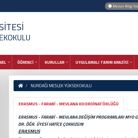
Mezun Bilgi Si
İTESİ
SEKOKULU
NEL
ÖĞRENCİ
KURULLAR
UYGULAMALI TARIM ARAZİSİ
NURDAĞI MESLEK YÜKSEKOKULU
ERASMUS - FARABİ - MEVLANA KOORDİNATÖRLÜĞÜ
ERASMUS - FARABİ - MEVLANA DEĞİŞİM PROGRAMLARI MYO 
DR. ÖĞR. ÜYESİ HATİCE ÇOKKIZGIN
ERASMUS