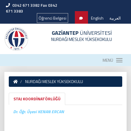
0342 671 3382 Fax 0342
671 3383
Öğrenci Belgesi
English
العربية
GAZİANTEP
ÜNİVERSİTESİ
NURDAĞI MESLEK YÜKSEKOKULU
MENÜ
NURDAĞI MESLEK YÜKSEKOKULU
STAJ KOORDİNATÖRLÜĞÜ
Dr. Öğr. Üyesi KENAN ERCAN